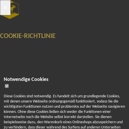
×
ARKTISCHER-HONIG
Toggle
ONLINE-SHOP
navigation
COOKIE-RICHTLINIE
FINNLAND UND ÅLAND
DEUTSCHLAND UND WELT
MARKTKALENDER
ÜBER HONIG
Einstellungen verwalten
WAS IST HONIG
IMKEREI IN FINNLAND
Notwendige Cookies
DIE REISE DES HONIGS
VERWENDUNG VON HONIG
REZEPTE MIT HONIG
Diese Cookies sind notwendig. Es handelt sich um grundlegende Cookies,
ARKTISCHER-HONIG PRODUKTE
mit denen unsere Webseite ordnungsgemäß funktioniert, sodass Sie die
wichtigsten Funktionen nutzen und problemlos auf der Webseite navigieren
GALERIE
können. Ohne diese Cookies ließen sich weder die Funktionen einer
HONIGLICHE FOTOGALERIE
Internetseite noch die Website selbst korrekt darstellen. Sie dienen
PRESSEAUSSCHNITTE
beispielsweise dazu, den Warenkorb eines Onlineshops abzuspeichern und
zu verhindern, dass dieser während des Surfens auf anderen Unterseiten
ARKTISCHER-HONIG ZERTIFIKATE