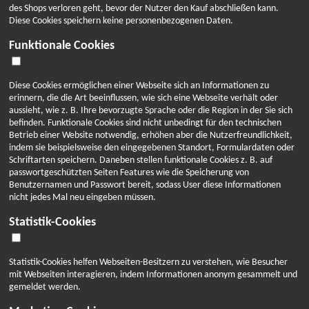
ZURÜCK ZUM AKTUELLES
des Shops verloren geht, bevor der Nutzer den Kauf abschließen kann.
HONIGLICHE VIDEOGALERIE
BELIEBTE
Diese Cookies speichern keine personenbezogenen Daten.
05.09.2023 - Propolis ist eine Substanz, die die Bienen
ÜBER UNS
HONIGE
Funktionale Cookies
aus Baumharz herstellen
ARKTISCHER-HONIG FINNLAND
AKTUELLES ÜBER HONIG
ONLINE
HONIG TEAM
Diese Cookies ermöglichen einer Webseite sich an Informationen zu
KAUFEN
ARKTISCHER-HONIG KUNDENBEFRAGUNG
erinnern, die die Art beeinflussen, wie sich eine Webseite verhält oder
aussieht, wie z. B. Ihre bevorzugte Sprache oder die Region in der Sie sich
HONIGLICHE NEWSLETTER
befinden. Funktionale Cookies sind nicht unbedingt für den technischen
KONTAKT
Betrieb einer Website notwendig, erhöhen aber die Nutzerfreundlichkeit,
Jetzt entdecken
HONIGHOFLADEN
indem sie beispielsweise den eingegebenen Standort, Formulardaten oder
Schriftarten speichern. Daneben stellen funktionale Cookies z. B. auf
passwortgeschützten Seiten Features wie die Speicherung von
FI
DE
EN
Benutzernamen und Passwort bereit, sodass User diese Informationen
nicht jedes Mal neu eingeben müssen.
Statistik-Cookies
Statistik-Cookies helfen Webseiten-Besitzern zu verstehen, wie Besucher
mit Webseiten interagieren, indem Informationen anonym gesammelt und
gemeldet werden.