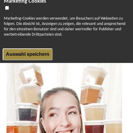
Marketing Cookies
Arktischer Honig, Polarsommerzauber oder Goldener
Herbst!
Marketing-Cookies werden verwendet, um Besuchern auf Webseiten zu
Honig-Cosmopolitan
folgen. Die Absicht ist, Anzeigen zu zeigen, die relevant und ansprechend
für den einzelnen Benutzer sind und daher wertvoller für Publisher und
1 Scheibe Limette
werbetreibende Drittparteien sind.
1 TL Honig
45 ml Wodka
Auswahl speichern
45 ml Cranberry- oder Preiselbeersaft