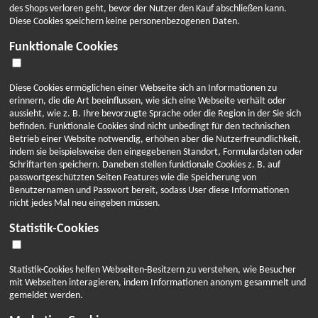
ZURÜCK ZUM AKTUELLES
des Shops verloren geht, bevor der Nutzer den Kauf abschließen kann.
HONIGLICHE VIDEOGALERIE
BELIEBTE
Diese Cookies speichern keine personenbezogenen Daten.
29.06.2021 - Honig pflegt innerlich und äußerlich!
ÜBER UNS
HONIGE
Funktionale Cookies
ARKTISCHER-HONIG FINNLAND
AKTUELLES ÜBER HONIG
ONLINE
HONIG TEAM
Diese Cookies ermöglichen einer Webseite sich an Informationen zu
KAUFEN
ARKTISCHER-HONIG KUNDENBEFRAGUNG
erinnern, die die Art beeinflussen, wie sich eine Webseite verhält oder
aussieht, wie z. B. Ihre bevorzugte Sprache oder die Region in der Sie sich
HONIGLICHE NEWSLETTER
befinden. Funktionale Cookies sind nicht unbedingt für den technischen
KONTAKT
Betrieb einer Website notwendig, erhöhen aber die Nutzerfreundlichkeit,
Jetzt entdecken
HONIGHOFLADEN
indem sie beispielsweise den eingegebenen Standort, Formulardaten oder
Schriftarten speichern. Daneben stellen funktionale Cookies z. B. auf
passwortgeschützten Seiten Features wie die Speicherung von
FI
DE
EN
Benutzernamen und Passwort bereit, sodass User diese Informationen
nicht jedes Mal neu eingeben müssen.
Statistik-Cookies
Die ersten Sommertage waren sogar hier im Norden
Statistik-Cookies helfen Webseiten-Besitzern zu verstehen, wie Besucher
ganz schön heiß. Darum haben wir hier ein tolles Drink-
mit Webseiten interagieren, indem Informationen anonym gesammelt und
Rezept für Hitze-Nachmittage! Zum Süßen von Drinks
gemeldet werden.
eignen sich vor allem unsere flüssigen Honige, wie