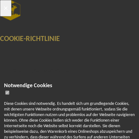
×
ARKTISCHER-HONIG
Toggle
ONLINE-SHOP
navigation
COOKIE-RICHTLINIE
FINNLAND UND ÅLAND
DEUTSCHLAND UND WELT
MARKTKALENDER
ÜBER HONIG
Einstellungen verwalten
WAS IST HONIG
IMKEREI IN FINNLAND
Notwendige Cookies
DIE REISE DES HONIGS
VERWENDUNG VON HONIG
REZEPTE MIT HONIG
Diese Cookies sind notwendig. Es handelt sich um grundlegende Cookies,
ARKTISCHER-HONIG PRODUKTE
mit denen unsere Webseite ordnungsgemäß funktioniert, sodass Sie die
wichtigsten Funktionen nutzen und problemlos auf der Webseite navigieren
GALERIE
können. Ohne diese Cookies ließen sich weder die Funktionen einer
HONIGLICHE FOTOGALERIE
Internetseite noch die Website selbst korrekt darstellen. Sie dienen
PRESSEAUSSCHNITTE
beispielsweise dazu, den Warenkorb eines Onlineshops abzuspeichern und
zu verhindern, dass dieser während des Surfens auf anderen Unterseiten
ARKTISCHER-HONIG ZERTIFIKATE